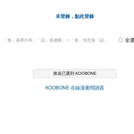
未登錄，點此登錄
全
「卷」為單行本，「話」為連載，一「卷」包含多「話」
推送已選到 KOOBONE
KOOBONE 在線漫畫閱讀器