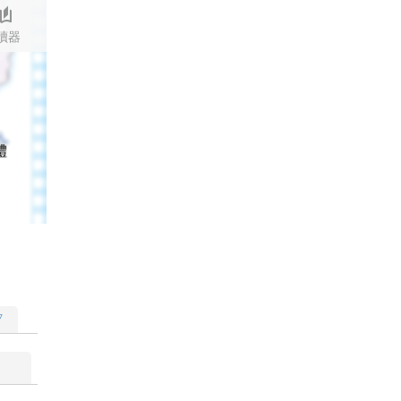
stories
讀器
體
▽