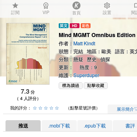
star
workspace_premium
settings
auto_
訂閱
VIP
設置
閱
首頁
Mind MGMT Omnibus Edition
作者：
Matt Kindt
狀態：完結 地區：歐美 語言：英
分類：
懸疑
歷史
偵探
更新： 熱度：9
維護：
Superduper
7.3
分
（ 4 人評分）
我的評分：
☆
☆
☆
☆
☆
（點擊星號評價）
展示簡介
推送
.mobi下載
.epub下載
書評