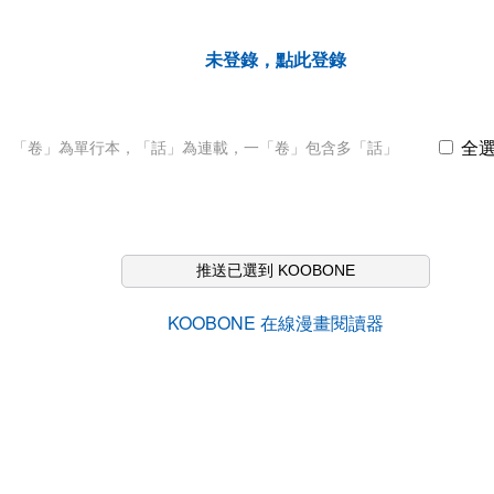
未登錄，點此登錄
全
「卷」為單行本，「話」為連載，一「卷」包含多「話」
推送已選到 KOOBONE
KOOBONE 在線漫畫閱讀器