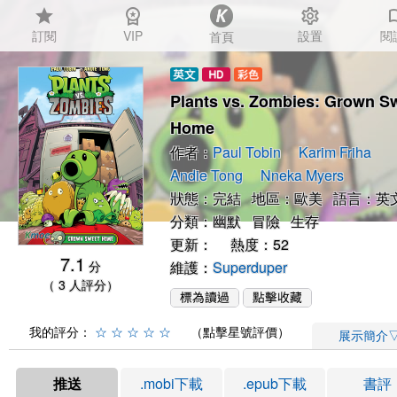
star
workspace_premium
settings
auto_
訂閱
VIP
設置
閱
首頁
Plants vs. Zombies: Grown S
Home
作者：
Paul Tobin
Karim Friha
Andie Tong
Nneka Myers
狀態：完結 地區：歐美 語言：英
分類：
幽默
冒險
生存
更新： 熱度：52
7.1
分
維護：
Superduper
（ 3 人評分）
我的評分：
☆
☆
☆
☆
☆
（點擊星號評價）
展示簡介
推送
.mobi下載
.epub下載
書評