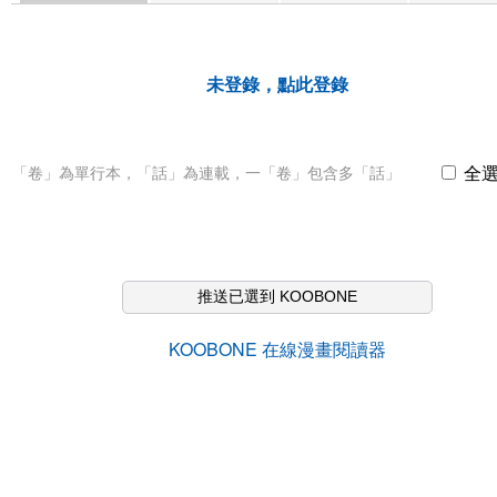
未登錄，點此登錄
全
「卷」為單行本，「話」為連載，一「卷」包含多「話」
推送已選到 KOOBONE
KOOBONE 在線漫畫閱讀器