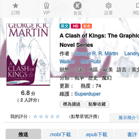
star
workspace_premium
settings
auto_
訂閱
VIP
設置
閱
首頁
A Clash of Kings: The Graphi
Novel Series
作者：
George R. R. Martin
Landry
Walker
Mel Rubi
狀態：完結 地區：歐美 語言：英
分類：
戰爭
歷史
魔幻
更新： 熱度：74
6.8
分
維護：
Superduper
（ 2 人評分）
我的評分：
☆
☆
☆
☆
☆
（點擊星號評價）
展示簡介
推送
.mobi下載
.epub下載
書評