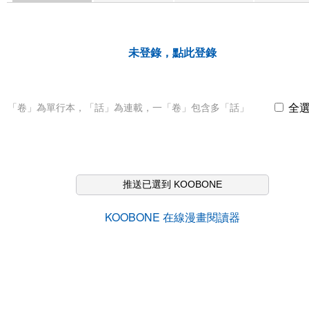
未登錄，點此登錄
全
「卷」為單行本，「話」為連載，一「卷」包含多「話」
推送已選到 KOOBONE
KOOBONE 在線漫畫閱讀器