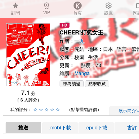
star
workspace_premium
settings
auto_
訂閱
VIP
設置
閱
首頁
CHEER!打氣女王
作者：
一丸
狀態：完結 地區：日本 語言：繁
分類：
校園
生活
更新： 熱度：73
維護：
Manga
7.1
分
（ 6 人評分）
我的評分：
☆
☆
☆
☆
☆
（點擊星號評價）
展示簡介
推送
.mobi下載
.epub下載
書評