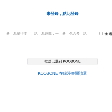
未登錄，點此登錄
全
「卷」為單行本，「話」為連載，一「卷」包含多「話」
推送已選到 KOOBONE
KOOBONE 在線漫畫閱讀器