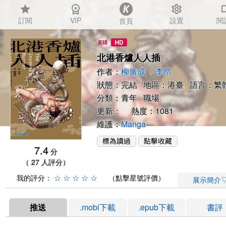
star
workspace_premium
settings
auto_
訂閱
VIP
設置
閱
首頁
北港香爐人人插
作者：
柳廣成
李昂
狀態：完結 地區：港臺 語言：繁
分類：
青年
職場
更新： 熱度：1081
維護：
Manga
7.4
分
（ 27 人評分）
我的評分：
☆
☆
☆
☆
☆
（點擊星號評價）
展示簡介
推送
.mobi下載
.epub下載
書評