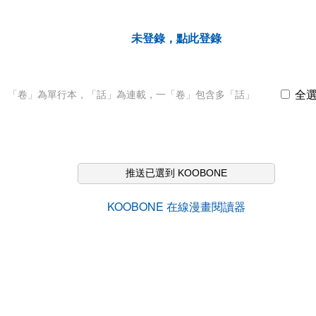
未登錄，點此登錄
全
「卷」為單行本，「話」為連載，一「卷」包含多「話」
推送已選到 KOOBONE
KOOBONE 在線漫畫閱讀器