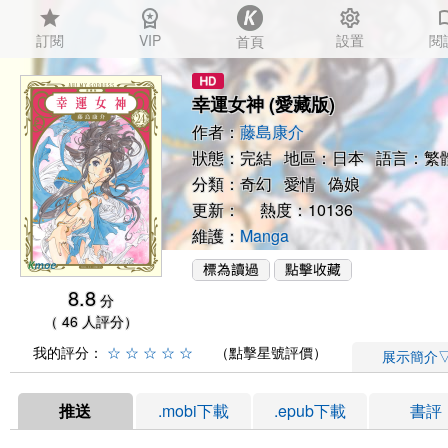
star
workspace_premium
settings
auto_
訂閱
VIP
設置
閱
首頁
幸運女神 (愛藏版)
作者：
藤島康介
狀態：完結 地區：日本 語言：繁
分類：
奇幻
愛情
偽娘
更新： 熱度：10136
維護：
Manga
8.8
分
（ 46 人評分）
我的評分：
☆
☆
☆
☆
☆
（點擊星號評價）
展示簡介
推送
.mobi下載
.epub下載
書評