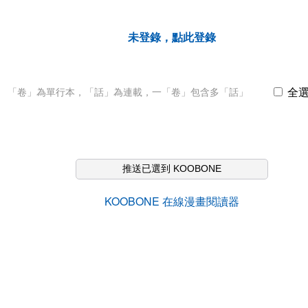
未登錄，點此登錄
全
「卷」為單行本，「話」為連載，一「卷」包含多「話」
推送已選到 KOOBONE
KOOBONE 在線漫畫閱讀器