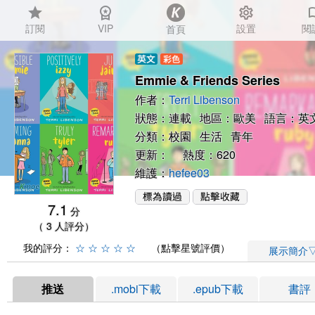
star
workspace_premium
settings
auto_
訂閱
VIP
設置
閱
首頁
Emmie & Friends Series
作者：
Terri Libenson
狀態：連載 地區：歐美 語言：英
分類：
校園
生活
青年
更新： 熱度：620
維護：
hefee03
7.1
分
（ 3 人評分）
我的評分：
☆
☆
☆
☆
☆
（點擊星號評價）
展示簡介
推送
.mobi下載
.epub下載
書評