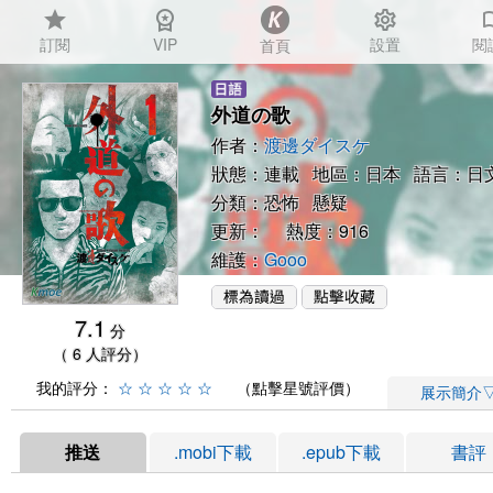
star
workspace_premium
settings
auto_
訂閱
VIP
設置
閱
首頁
外道の歌
作者：
渡邊ダイスケ
狀態：連載 地區：日本 語言：日
分類：
恐怖
懸疑
更新： 熱度：916
維護：
Gooo
7.1
分
（ 6 人評分）
我的評分：
☆
☆
☆
☆
☆
（點擊星號評價）
展示簡介
推送
.mobi下載
.epub下載
書評