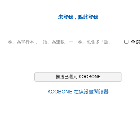
未登錄，點此登錄
全
「卷」為單行本，「話」為連載，一「卷」包含多「話」
推送已選到 KOOBONE
KOOBONE 在線漫畫閱讀器