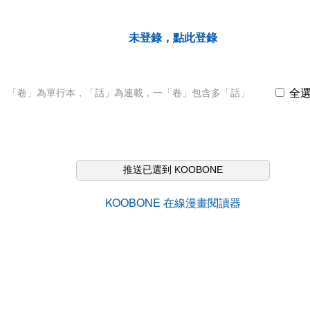
未登錄，點此登錄
全
「卷」為單行本，「話」為連載，一「卷」包含多「話」
推送已選到 KOOBONE
KOOBONE 在線漫畫閱讀器