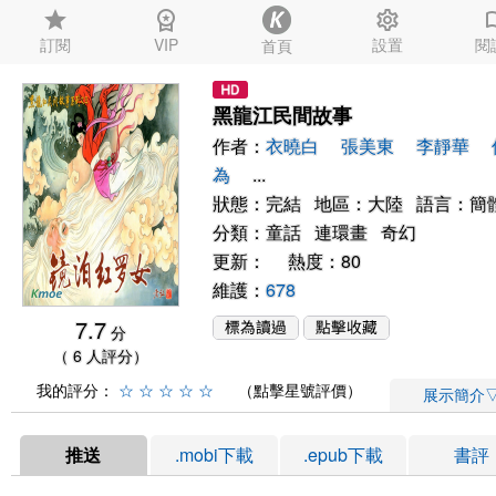
star
workspace_premium
settings
auto_
訂閱
VIP
設置
閱
首頁
黑龍江民間故事
作者：
衣曉白
張美東
李靜華
為
...
狀態：完結 地區：大陸 語言：簡
分類：
童話
連環畫
奇幻
更新： 熱度：80
維護：
678
7.7
分
（ 6 人評分）
我的評分：
☆
☆
☆
☆
☆
（點擊星號評價）
展示簡介
推送
.mobi下載
.epub下載
書評