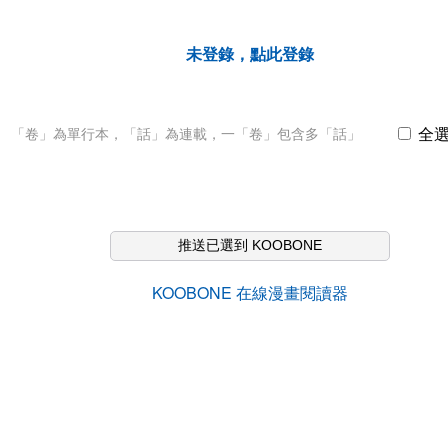
未登錄，點此登錄
全
「卷」為單行本，「話」為連載，一「卷」包含多「話」
推送已選到 KOOBONE
KOOBONE 在線漫畫閱讀器