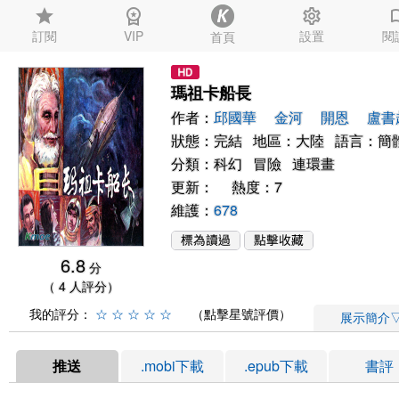
star
workspace_premium
settings
auto_
訂閱
VIP
設置
閱
首頁
瑪祖卡船長
作者：
邱國華
金河
開恩
盧書
狀態：完結 地區：大陸 語言：簡
分類：
科幻
冒險
連環畫
更新： 熱度：7
維護：
678
6.8
分
（ 4 人評分）
我的評分：
☆
☆
☆
☆
☆
（點擊星號評價）
展示簡介
推送
.mobi下載
.epub下載
書評