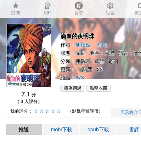
star
workspace_premium
settings
auto_
訂閱
VIP
設置
閱
首頁
滴血的夜明珠
作者：
胡煥然
俞南
狀態：完結 地區：大陸 語言：簡
分類：
連環畫
童話
奇幻
更新： 熱度：23
維護：
678
7.1
分
（ 3 人評分）
我的評分：
☆
☆
☆
☆
☆
（點擊星號評價）
展示簡介
推送
.mobi下載
.epub下載
書評