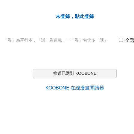
未登錄，點此登錄
全
「卷」為單行本，「話」為連載，一「卷」包含多「話」
推送已選到 KOOBONE
KOOBONE 在線漫畫閱讀器