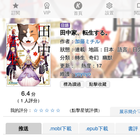
star
workspace_premium
settings
auto_
訂閱
VIP
設置
閱
首頁
田中家、転生する。
作者：
加藤ミチル
狀態：連載 地區：日本 語言：日
分類：
轉生
奇幻
幽默
更新： 熱度：17
維護：
yoyoyo
6.4
分
（ 1 人評分）
我的評分：
☆
☆
☆
☆
☆
（點擊星號評價）
展示簡介
推送
.mobi下載
.epub下載
書評