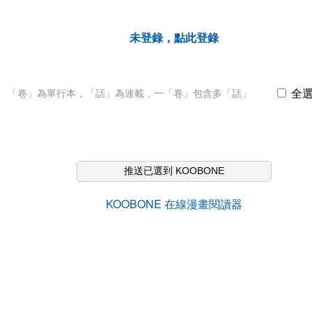
未登錄，點此登錄
全
「卷」為單行本，「話」為連載，一「卷」包含多「話」
推送已選到 KOOBONE
KOOBONE 在線漫畫閱讀器