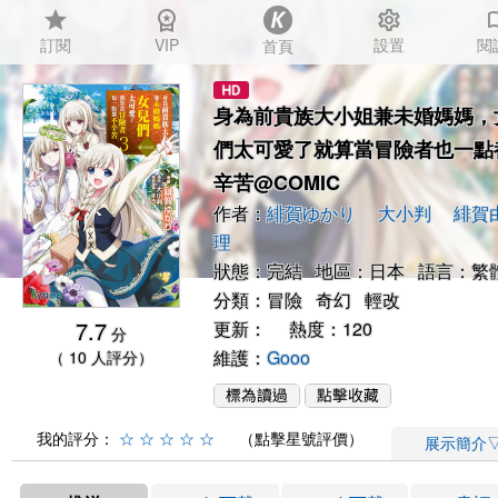
star
workspace_premium
settings
auto_
訂閱
VIP
設置
閱
首頁
身為前貴族大小姐兼未婚媽媽，
們太可愛了就算當冒險者也一點
辛苦@COMIC
作者：
緋賀ゆかり
大小判
緋賀
理
狀態：完結 地區：日本 語言：繁
分類：
冒險
奇幻
輕改
7.7
更新： 熱度：120
分
維護：
Gooo
（ 10 人評分）
我的評分：
☆
☆
☆
☆
☆
（點擊星號評價）
展示簡介