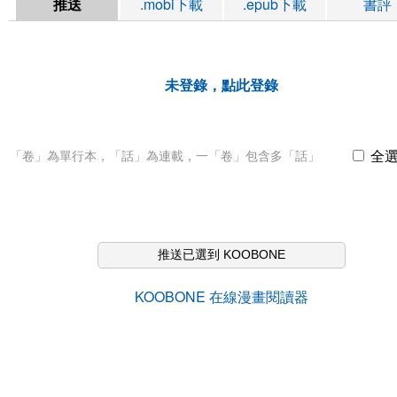
推送
.mobi下載
.epub下載
書評
未登錄，點此登錄
全
「卷」為單行本，「話」為連載，一「卷」包含多「話」
推送已選到 KOOBONE
KOOBONE 在線漫畫閱讀器