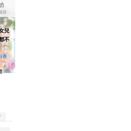
stories
讀器
女兒
都不
由香
體
▽