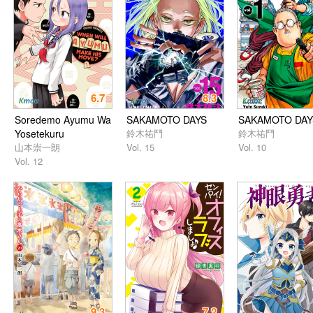
6.7
8.3
Soredemo Ayumu Wa
SAKAMOTO DAYS
SAKAMOTO DAY
Yosetekuru
鈴木祐鬥
鈴木祐鬥
山本崇一朗
Vol. 15
Vol. 10
Vol. 12
9.3
7.2