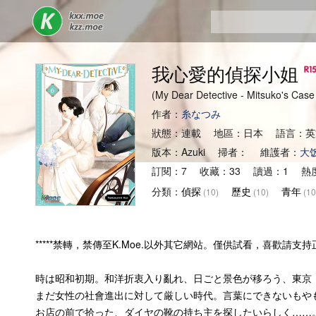
我心愛的偵探小姐
(My Dear Detective - Mitsuko
作者：
糸なつみ
狀態：連載 地區：日本 語言：英
版本：Azuki 掃者： 維護者：
大
訂閱：7 收藏：33 讀過：1 熱度
分類：
偵探
歷史
青年
(10)
(10)
(10
*****禁轉，禁傳至K.Moe.以外其它網站。僅供試看，喜歡請支持正版
時は昭和初期。和洋折衷入り亂れ、日ごと景色が移ろう、東京
まだ女性の社會進出に対して厳しい時代。言葉にできないもや
お店の前で拾った、ダイヤの靴の持ち主を探したいらしく……