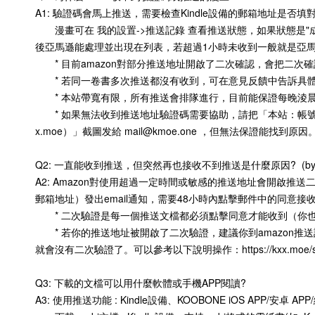
A1: 驗證碼會馬上推送，需要檢查Kindle設備的郵箱地址是否填對及是否
漫畫可在 我的設置->推送記錄 查看推送狀態，如果狀態是"成
後亞馬遜能處理並出現在列表，若超過1小時未收到一般就是亞馬遜丟
* 目前amazon對部分推送地址開啟了二次確認，會把二次確
* 若同一卷書多次推送都沒有收到，可在意見反饋中告訴具體
* 本站帶寬有限，所有推送會排隊進行，目前能保證每晚淩晨
* 如果無法收到推送地址驗證碼需要協助，請把「本站：帳號、推送地址
x.moe）」截圖发給 mail@kmoe.one ，但無法保證能找
Q2: 一直能收到推送，但突然再也接收不到推送是什麼原因? (by
A2: Amazon對使用超過一定時間或敏感的推送地址會開啟推
郵箱地址）發出email通知，需要48小時內點擊郵件中的同意接
* 二次驗證是每一個推送文檔都必須點擊同意才能收到（你也
* 若你的推送地址被開啟了二次驗證，建議你到amazon推
就會沒有二次驗證了。可以參考以下說明操作：https://kxx.moe/seta
Q3: 下載的文檔可以用什麼軟體或手機APP閱讀?
A3: 使用推送功能 : Kindle設備、KOOBONE iOS APP/安卓 APP/網頁