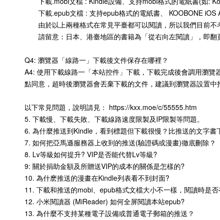
下載.mobi文檔 : Kindle設備、支持mobi格式的電紙書(如: Kobo
下載.epub文檔 : 支持epub格式的電紙書、 KOOBONE iOS APP/安
由於以上兩種格式在常見平臺都可以閱讀，所以我們目前不考
請留意：日本、港臺地區的書籍為「從右向左閱讀」，即翻頁
Q4: 瀏覽器「線路一」下載後文件保存在哪裡？
A4: 使用下載線路一「本站控件」下載，下載完成後會調用瀏
點同意，超時後瀏覽器會丟棄下載的文件，建議到瀏覽器設置中
以下常見問題，說明請見： https://kxx.moe/c/55555.htm
5. 下載慢、下載失敗、下載線路速度限製及IP限製等問題。
6. 為什麼推送到Kindle，看到標題但下載很慢？比推送的文字
7. 如何把亞馬遜服務器上收到的推送(驗證碼或漫畫)徹底刪除？
8. Lv等級如何提升? VIP是否能代替Lv等級?
9: 關於捐助金額及所贈送VIP的成本的關係是怎樣的?
10. 為什麽推送的漫畫在Kindle列表看不到封面?
11. 下載和推送的mobi、epub格式文檔大小不一樣，閱讀時是
12. 小米閱讀器 (MiReader) 如何全屏閱讀本站epub?
13. 為什麼不支持某種電子設備或普通電子郵箱的推送？