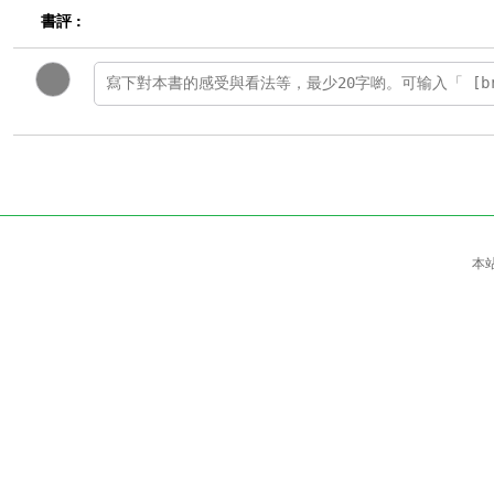
書評 :
本站