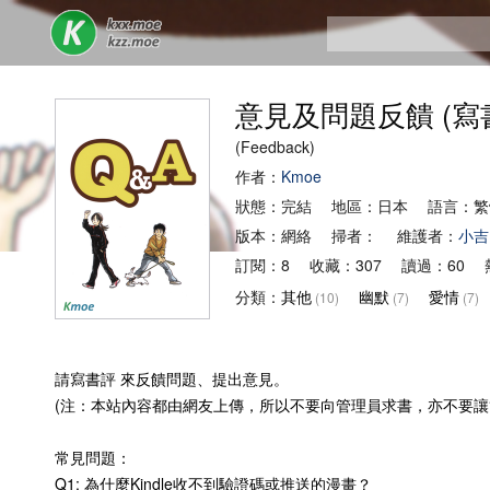
意見及問題反饋 (寫
(Feedback)
作者：
Kmoe
狀態：完結 地區：日本 語言：繁
版本：網絡 掃者： 維護者：
小吉
訂閱：8 收藏：307 讀過：60 
分類：
其他
幽默
愛情
(10)
(7)
(7)
請寫書評 來反饋問題、提出意見。
(注：本站內容都由網友上傳，所以不要向管理員求書，亦不要讓
常見問題：
Q1: 為什麼Kindle收不到驗證碼或推送的漫畫？