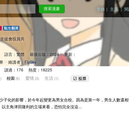
登錄
｜
主頁
｜
閱
搜索漫畫
omo) 生徒會役員共
 語言：繁體 最後出版：2024 更新：
華 維護者：
FlySky
 讀過：176 熱度：18225
愛情
生活
校園
)
(6)
(3)
(1)
少子化的影響，於今年起變更為男女合校。因為是第一年，男生人數還相當
！以主角津田隆利的立場來看，恐怕完全沒這...