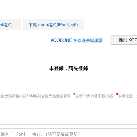
obi格式
下載 epub格式(iPad/小米)
KOOBONE 在線漫畫閱讀器
推到 KO
未登錄，請先登錄
文檔會壓縮至小於50M以符合亞馬遜推送要求
表示90天內曾下載/推送
表示最近一