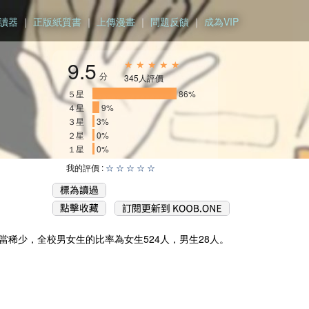
讀器
｜
正版紙質書
｜
上傳漫畫
｜
問題反饋
｜
成為VIP
9.5
★ ★ ★ ★ ★
分
345人評價
５星
_________________
86%
４星
_
9%
３星
3%
２星
0%
１星
0%
我的評價 :
☆
☆
☆
☆
☆
稀少，全校男女生的比率為女生524人，男生28人。