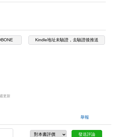
OBONE
Kindle地址未驗證，去驗證後推送
週更新
舉報
發送評論