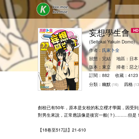
妄想學生會
(Seitokai Yakuin D
作者：
氏家卜全
狀態：完結 地區：日本
版本：東立 掃者：惡之
訂閱：882 收藏：4123
分類：
幽默
四格
(16)
(13
創校已有50年，原本是女校的私立櫻才學園，因受到
對男生來說，正常應該像是後宮一般(？)………但是
【18卷至517話】21-610