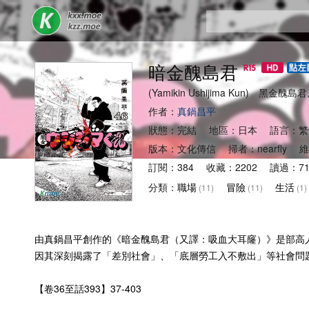
暗金醜島君
(Yamikin Ushijima Kun) 黑
作者：
真鍋昌平
狀態：完結 地區：日本 語言：繁
版本：文化傳信 掃者：nearfly 
訂閱：384 收藏：2202 讀過：71
分類：
職場
冒險
生活
(11)
(11)
(1)
由真鍋昌平創作的《暗金醜島君（又譯：吸血大耳窿）》是部高人氣漫畫
因其深刻揭露了「差別社會」、「底層勞工入不敷出」等社會問
【卷36至話393】37-403