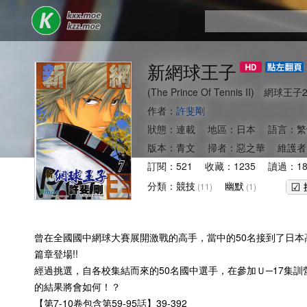
新網球王子
(The Prince Of Tennis II) 
作者：
許斐剛
狀態：連載 地區：日本 語言：繁
版本：青文 掃者：惡之華 維護者
訂閱：521 收藏：1235 讀過：18
分類：
競技
幽默
(11)
(1)
曾在全國國中網球大賽展開激戰的高手，當中的50名接到了日本高
篇章登場!!
經過挑選，自各校集結而來的50名國中選手，在參加Ｕ─17集
的結果將會如何！？
【第7-10卷包含第59-95話】39-392