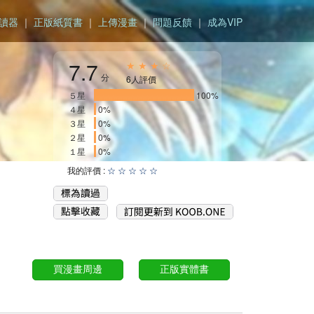
讀器
｜
正版紙質書
｜
上傳漫畫
｜
問題反饋
｜
成為VIP
7.7
★ ★ ★ ☆
分
6人評價
５星
____________________
100%
４星
0%
３星
0%
２星
0%
１星
0%
我的評價 :
☆
☆
☆
☆
☆
買漫畫周邊
正版實體書