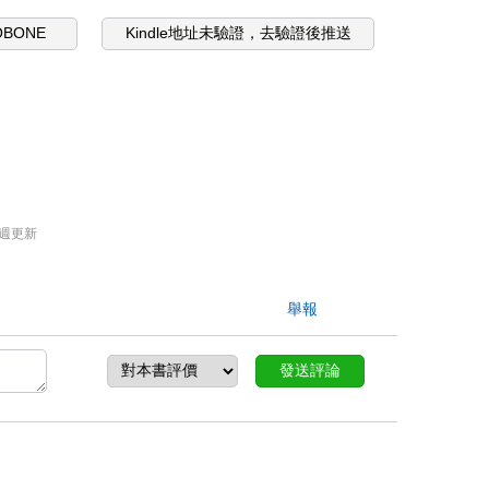
OBONE
Kindle地址未驗證，去驗證後推送
週更新
舉報
發送評論