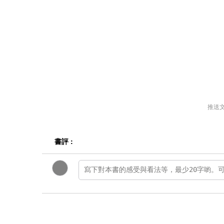
推送
書評 :