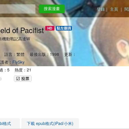
登錄
｜
主頁
｜
閱
搜索漫畫
ld of Pacifist
fist) 新機動戰記高達W
 語言：繁體 最後出版：1998 更新：
護者：
FlySky
過：5 熱度：21
)
obi格式
下載 epub格式(iPad/小米)