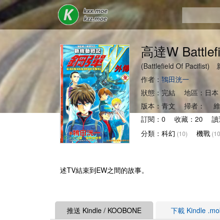
高達W Battlefie
(Battlefield Of Paci
作者：
鴇田洸一
狀態：完結 地區：日本
版本：青文 掃者： 維
訂閱：0 收藏：20 讀
分類：
科幻
機戰
(10)
(10
述TV結束到EW之間的故事。
推送 Kindle / KOOBONE
下載 Kindle .m