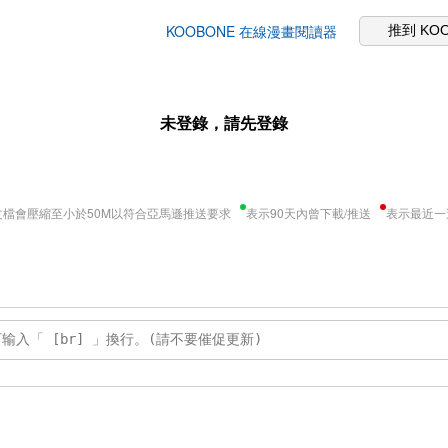
KOOBONE 在線漫畫閱讀器
推到 KO
未登錄，請先登錄
文檔會壓縮至小於50M以符合亞馬遜推送要求
表示90天內曾下載/推送
表示最近一