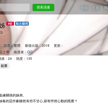
登錄
｜
主頁
｜
閱
搜索漫畫
姊
EKI)
 語言：繁體 最後出版：2018 更新：
惡之華 維護者：
QQ
過：24 熱度：135
血緣關係的姊弟。
姊春的惡作劇雖然有些不甘心,卻有怦然心動的既覺？