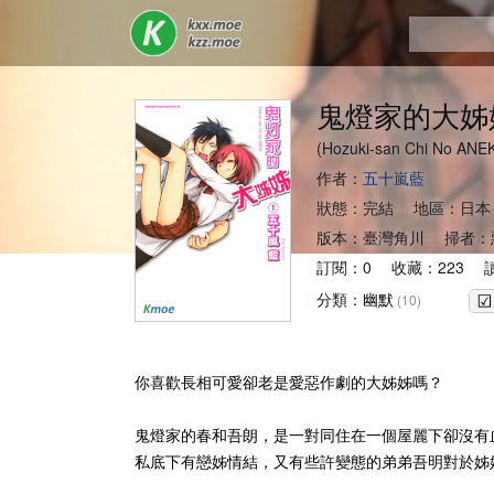
鬼燈家的大姊
(Hozuki-san Chi No AN
作者：
五十嵐藍
狀態：完結 地區：日本
版本：臺灣角川 掃者：
訂閱：0 收藏：223 讀
分類：
幽默
(10)
你喜歡長相可愛卻老是愛惡作劇的大姊姊嗎？
鬼燈家的春和吾朗，是一對同住在一個屋麗下卻沒有
私底下有戀姊情結，又有些許變態的弟弟吾明對於姊