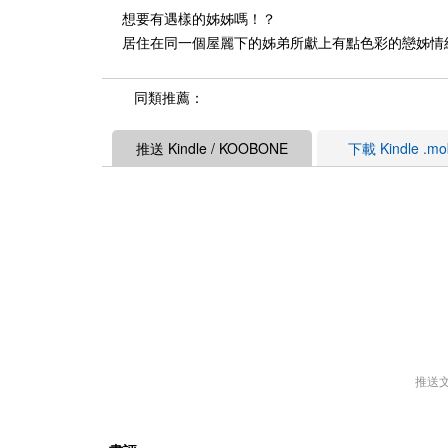
想要有遇樣的姊姊嗎！？
居住在同一個屋麗下的姊弟所獻上有點色彩的戀姊情
同類推薦：
推送 Kindle / KOOBONE
下載 Kindle .m
推送