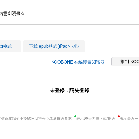
結意劇漫畫☆
obi格式
下載 epub格式(iPad/小米)
KOOBONE 在線漫畫閱讀器
推到 KO
未登錄，請先登錄
文檔會壓縮至小於50M以符合亞馬遜推送要求
表示90天內曾下載/推送
表示最近一