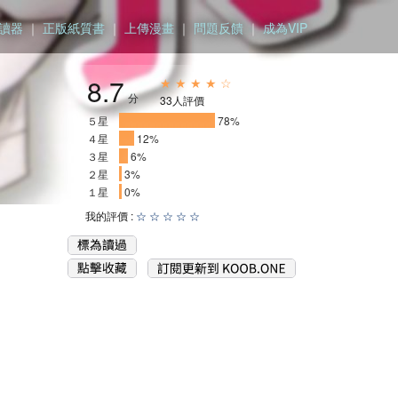
讀器
｜
正版紙質書
｜
上傳漫畫
｜
問題反饋
｜
成為VIP
8.7
★ ★ ★ ★ ☆
分
33人評價
５星
_______________
78%
４星
__
12%
３星
_
6%
２星
3%
１星
0%
我的評價 :
☆
☆
☆
☆
☆