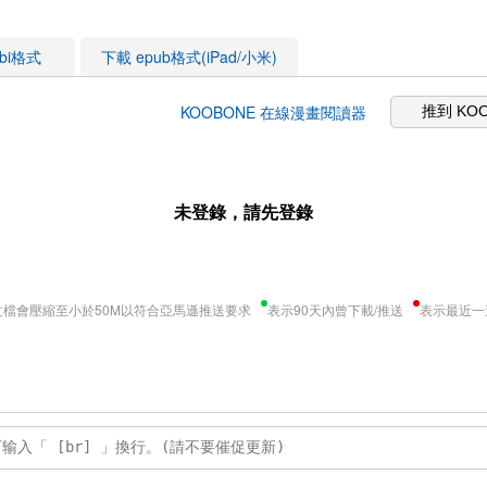
obi格式
下載 epub格式(iPad/小米)
KOOBONE 在線漫畫閱讀器
推到 KO
未登錄，請先登錄
文檔會壓縮至小於50M以符合亞馬遜推送要求
表示90天內曾下載/推送
表示最近一