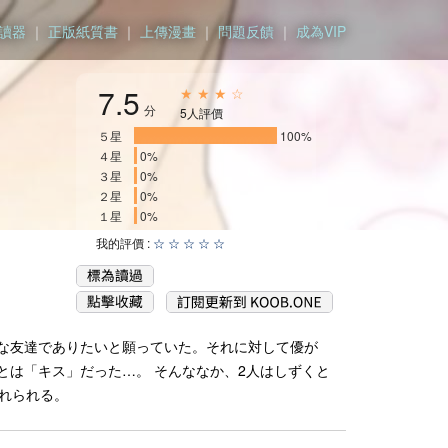
讀器
｜
正版紙質書
｜
上傳漫畫
｜
問題反饋
｜
成為VIP
7.5
★ ★ ★ ☆
分
5人評價
５星
____________________
100%
４星
0%
３星
0%
２星
0%
１星
0%
我的評價 :
☆
☆
☆
☆
☆
な友達でありたいと願っていた。それに対して優が
は「キス」だった…。 そんななか、2人はしずくと
れられる。