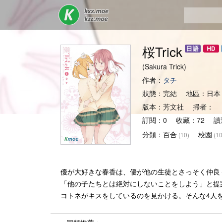
桜Trick
(Sakura Trick)
作者：
タチ
狀態：完結 地區：日本
版本：芳文社 掃者： 
訂閱：0 收藏：72 讀
分類：
百合
校園
(10)
(10
優が大好きな春香は、優が他の生徒とさっそく仲良
「他の子たちとは絶対にしないことをしよう」と提
コトネがキスをしているのを見かける。そんな4人