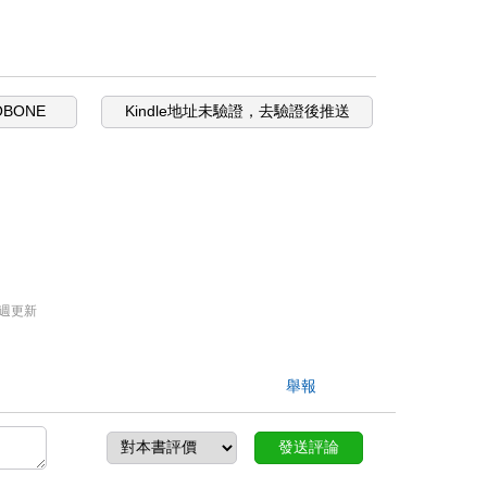
OBONE
Kindle地址未驗證，去驗證後推送
週更新
舉報
發送評論