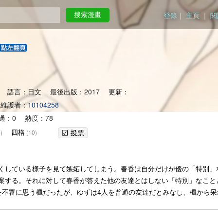
登錄
｜
主頁
｜
閱
搜索漫畫
 語言：日文 最後出版：2017 更新：
維護者：
10104258
過：0 熱度：78
四格
)
(10)
くしている様子を見て嫉妬してしまう。春香は自分だけが優の「特別」
案する。それに対して春香が答えた他の友達とはしない「特別」なことと
を不審に思う楓だったが、ゆずは4人を普通の友達だとみなし、楓から呆