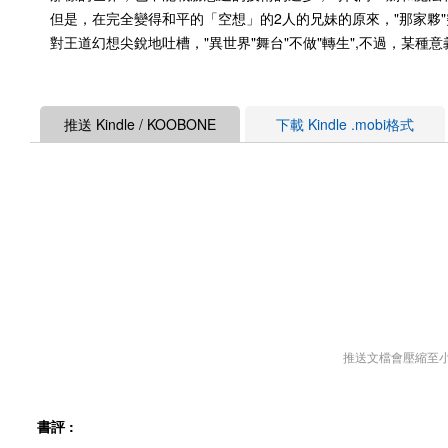
但是，在完全變得和平的「空想」的2人的兄妹的原來，"那家夥
對王道幻想尖銳地吐槽，"異世界"舞台"不做"轉生",不過，某種意
推送 Kindle / KOOBONE
下載 Kindle .mobi格式
推送文檔會壓縮至
書評 :