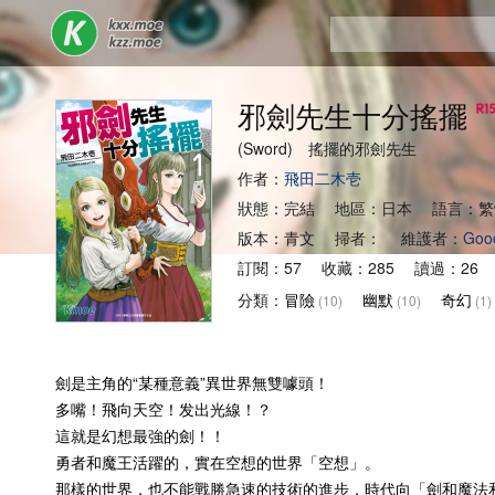
邪劍先生十分搖擺
(Sword) 搖擺的邪劍先生
作者：
飛田二木壱
狀態：完結 地區：日本 語言：繁
版本：青文 掃者： 維護者：
Goo
訂閱：57 收藏：285 讀過：26 
分類：
冒險
幽默
奇幻
(10)
(10)
(1)
劍是主角的“某種意義”異世界無雙噱頭！
多嘴！飛向天空！发出光線！？
這就是幻想最強的劍！！
勇者和魔王活躍的，實在空想的世界「空想」。
那樣的世界，也不能戰勝急速的技術的進步，時代向「劍和魔法