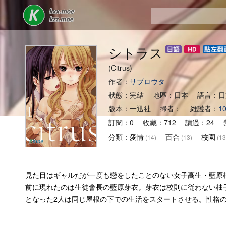
シトラス
(Citrus)
作者：
サブロウタ
狀態：完結 地區：日本 語言：日
版本：一迅社 掃者： 維護者：
1
訂閱：0 收藏：712 讀過：24 熱
分類：
愛情
百合
校園
(14)
(13)
(13
見た目はギャルだが一度も戀をしたことのない女子高生・藍原
前に現れたのは生徒會長の藍原芽衣。芽衣は校則に従わない柚
となった2人は同じ屋根の下での生活をスタートさせる。性格