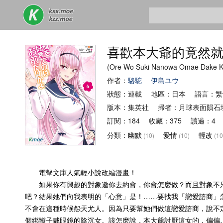
喜歡本大爺的竟然
(Ore Wo Suki Nanowa Omae Dake
作者：
駱駝
伊島ユウ
狀態：連載 地區：日本 語言：繁
版本：集英社 掃者：月球表面隕石
訂閱：184 收藏：375 讀過：4 
分類：
幽默
愛情
輕改
(10)
(10)
(10
電擊文庫人氣輕小說改編漫畫！
如果你有興趣的對象邀你去約會，你會怎麽做？而且對象不只一
吧？結果她們向我表明的「心意」是！……要找我「戀愛諮商」
不會在這種時候怨天尤人。因為只要幫她們做這戀愛諮商，說不定
個綁辮子戴眼鏡的陰沉女。該怎麽說，本大爺討厭這女的，偏偏