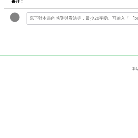
書評 :
本站