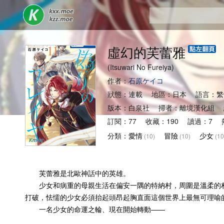
虛幻的芙蕾雅
(Itsuwari No Fureiya)
作者：
石原ケイコ
狀態：連載 地區：日本 語言：繁
版本：白泉社 掃者：離境漢化組 
訂閱：77 收藏：190 讀過：7 熱
分類：
愛情
冒險
少女
(10)
(10)
(10
芙蕾雅是北歐神話中的英雄。
少女和病重的母親生活在偏安一隅的特納村，周圍是溫柔的村
打破，怯懦的少女必須抬起頭昂起胸直面這個世界上最無可理喻
一名少女的命運之輪、現在開始轉動——