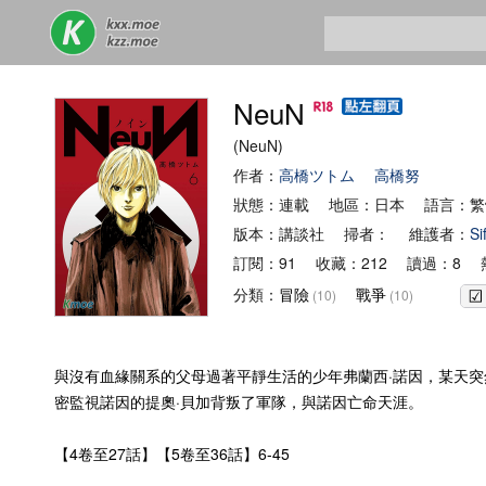
NeuN
(NeuN)
作者：
高橋ツトム
高橋努
狀態：連載 地區：日本 語言：繁
版本：講談社 掃者： 維護者：
Si
訂閱：91 收藏：212 讀過：8 熱
分類：
冒險
戰爭
(10)
(10)
與沒有血緣關系的父母過著平靜生活的少年弗蘭西·諾因，某天
密監視諾因的提奧·貝加背叛了軍隊，與諾因亡命天涯。
【4卷至27話】【5卷至36話】6-45