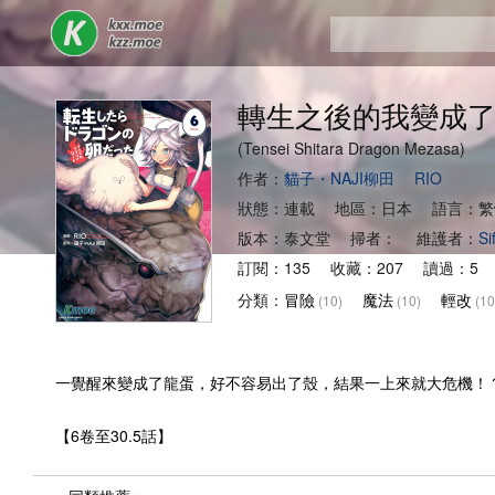
轉生之後的我變成了
(Tensei Shitara Dragon Mezasa)
作者：
貓子・NAJI柳田
RIO
狀態：連載 地區：日本 語言：繁
版本：泰文堂 掃者： 維護者：
Si
訂閱：135 收藏：207 讀過：5 
分類：
冒險
魔法
輕改
(10)
(10)
(10
一覺醒來變成了龍蛋，好不容易出了殼，結果一上來就大危機！
【6卷至30.5話】