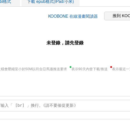
obi格式
下載 epub格式(iPad/小米)
KOOBONE 在線漫畫閱讀器
推到 KO
未登錄，請先登錄
文檔會壓縮至小於50M以符合亞馬遜推送要求
表示90天內曾下載/推送
表示最近一