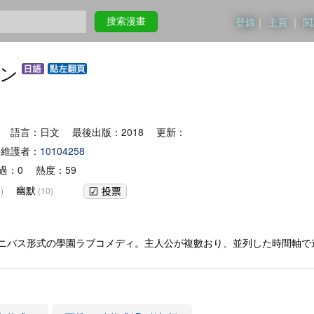
登錄
｜
主頁
｜
閱
搜索漫畫
ン
 語言：日文 最後出版：2018 更新：
維護者：
10104258
過：0 熱度：59
幽默
)
(10)
ニバス形式の學園ラブコメディ。主人公が複數おり、並列した時間軸で