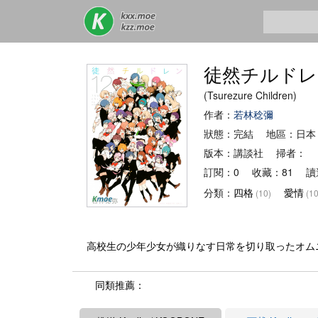
徒然チルドレ
(Tsurezure Children)
作者：
若林稔彌
狀態：完結 地區：日本
版本：講談社 掃者： 
訂閱：0 收藏：81 讀
分類：
四格
愛情
(10)
(10
高校生の少年少女が織りなす日常を切り取ったオム
同類推薦：