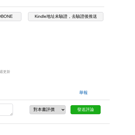
OBONE
Kindle地址未驗證，去驗證後推送
週更新
舉報
發送評論