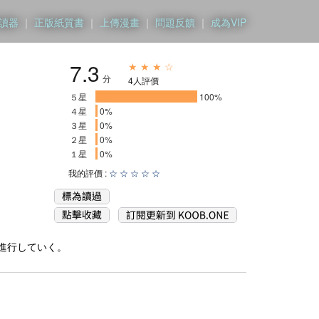
讀器
｜
正版紙質書
｜
上傳漫畫
｜
問題反饋
｜
成為VIP
7.3
★ ★ ★ ☆
分
4人評價
５星
____________________
100%
４星
0%
３星
0%
２星
0%
１星
0%
我的評價 :
☆
☆
☆
☆
☆
進行していく。