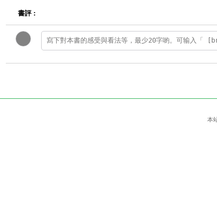
書評 :
本站