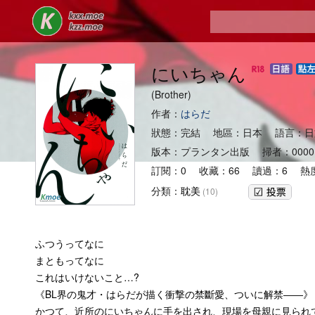
にいちゃん
(Brother)
作者：
はらだ
狀態：完結 地區：日本 語言：日
版本：プランタン出版 掃者：000
訂閱：0 收藏：66 讀過：6 熱度
分類：
耽美
(10)
ふつうってなに
まともってなに
これはいけないこと…?
《BL界の鬼才・はらだが描く衝撃の禁斷愛、ついに解禁――》
かつて、近所のにいちゃんに手を出され、現場を母親に見られ