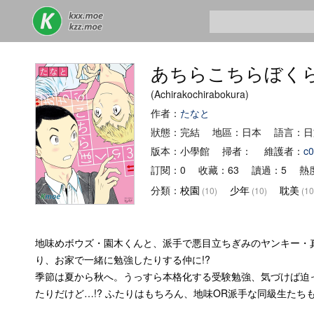
あちらこちらぼく
(Achirakochirabokura)
作者：
たなと
狀態：完結 地區：日本 語言：日
版本：小學館 掃者： 維護者：
c0
訂閱：0 收藏：63 讀過：5 熱度
分類：
校園
少年
耽美
(10)
(10)
(10
地味めボウズ・園木くんと、派手で悪目立ちぎみのヤンキー・
り、お家で一緒に勉強したりする仲に!?
季節は夏から秋へ。うっすら本格化する受験勉強、気づけば迫
たりだけど…!? ふたりはもちろん、地味OR派手な同級生た