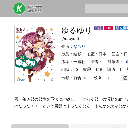
ゆるゆり
(Yuruyuri)
作者：
なもり
狀態：連載 地區：日本 語言：
版本：一迅社 掃者： 維護者：
1
訂閱：45 收藏：139 讀過：1 熱
分類：
百合
校園
(10)
(10)
舊・茶道部の部室を不法に占拠し、「ごらく部」の活動を続け
のだった！！…という展開はまったくなく、まんがを読みなが