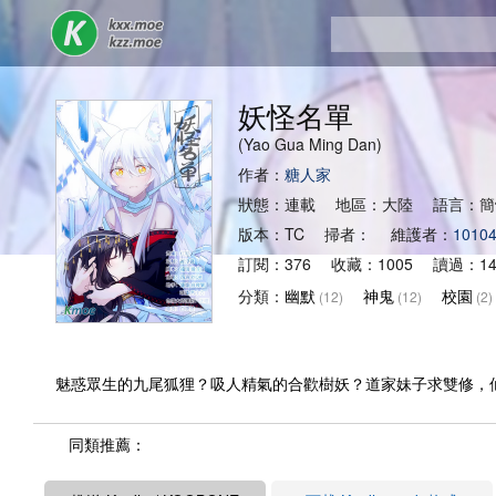
妖怪名單
(Yao Gua Ming Dan)
作者：
糖人家
狀態：連載 地區：大陸 語言：簡
版本：TC 掃者： 維護者：
1010
訂閱：376 收藏：1005 讀過：14
分類：
幽默
神鬼
校園
(12)
(12)
(2)
魅惑眾生的九尾狐狸？吸人精氣的合歡樹妖？道家妹子求雙修，
同類推薦：