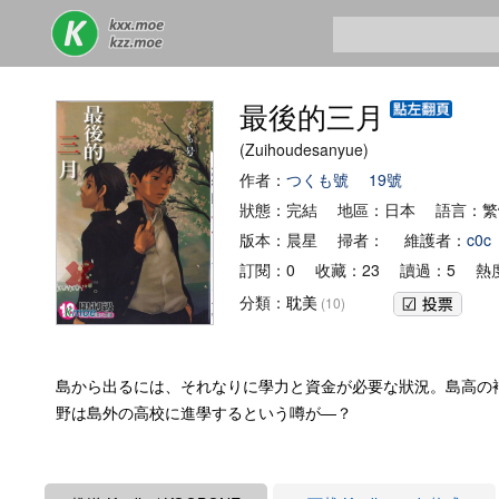
最後的三月
(Zuihoudesanyue)
作者：
つくも號
19號
狀態：完結 地區：日本 語言：
版本：晨星 掃者： 維護者：
c0c
訂閱：0 收藏：23 讀過：5 熱度
分類：
耽美
(10)
島から出るには、それなりに學力と資金が必要な狀況。島高の
野は島外の高校に進學するという噂が―？