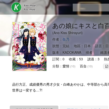
あの娘にキスと白
(Ano Kiss Shirayuri)
作者：
缶乃
狀態：完結 地區：日本 語言：日
版本：KADOKAWA 掃者： 維護
訂閱：0 收藏：53 讀過：3 熱度
分類：
愛情
百合
(10)
(10)
品行方正、成績優秀の秀才少女・白峰あやかは、中等部から高等
世界は一変する…?!