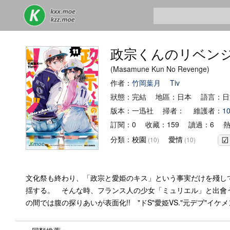
政宗くんのリベン
(Masamune Kun No Revenge)
作者：
竹岡葉月
Tiv
狀態：完結 地區：日本 語言：日
版本：一迅社 掃者： 維護者：
1
訂閱：0 收藏：159 讀過：6 熱
分類：
校園
愛情
(10)
(10)
文化祭も終わり、「政宗と愛姫のキス」という事実だけを殘し
揺する。 そんな時、フランス人の少女「ミュリエル」と出會う
の間では腹の探りあいが表面化!! "ドS"愛姫VS."元デブ"イ