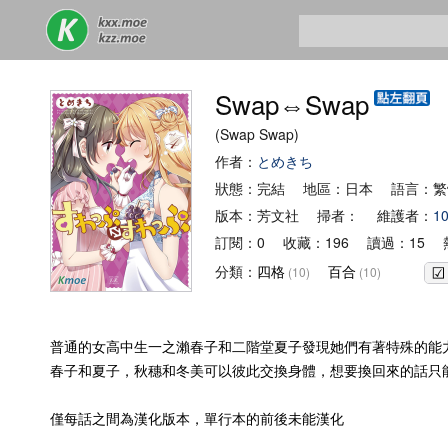
Swap⇔Swap
(Swap Swap)
作者：
とめきち
狀態：完結 地區：日本 語言：繁
版本：芳文社 掃者： 維護者：
1
訂閱：0 收藏：196 讀過：15 熱
分類：
四格
百合
(10)
(10)
普通的女高中生一之瀨春子和二階堂夏子發現她們有著特殊的能
春子和夏子，秋穗和冬美可以彼此交換身體，想要換回來的話只
僅每話之間為漢化版本，單行本的前後未能漢化