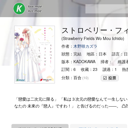
ストロベリー・フ
(Strawberry Fields Wo Mou Ichido
作者：
木野咲カズラ
狀態：完結 地區：日本 語言：日
版本：KADOKAWA 掃者： 維護
訂閱：6 收藏：23 讀過：1 熱度
分類：
百合
(10)
「戀愛は二次元に限る」 「私は３次元の戀愛なんて一生しない
なたの 未來の『戀人』ですわ！」 と告げるのだった――。 凸