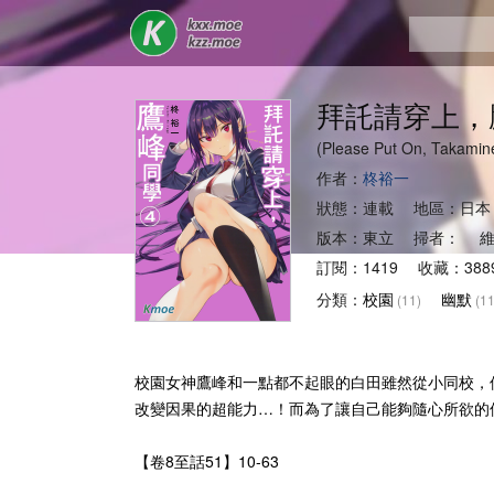
拜託請穿上，
(Please Put On, Ta
作者：
柊裕一
狀態：連載 地區：日本
版本：東立 掃者： 維
訂閱：1419 收藏：388
分類：
校園
幽默
(11)
(11
校園女神鷹峰和一點都不起眼的白田雖然從小同校，
改變因果的超能力…！而為了讓自己能夠隨心所欲的
【卷8至話51】10-63