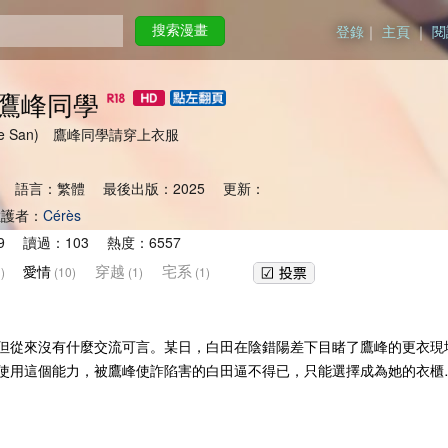
登錄
｜
主頁
｜
閱
搜索漫畫
鷹峰同學
kamine San) 鷹峰同學請穿上衣服
 語言：繁體 最後出版：2025 更新：
護者：
Cérès
9 讀過：103 熱度：6557
穿越
宅系
愛情
)
(10)
(1)
(1)
但從來沒有什麼交流可言。某日，白田在陰錯陽差下目睹了鷹峰的更衣現
使用這個能力，被鷹峰使詐陷害的白田逼不得已，只能選擇成為她的衣櫃