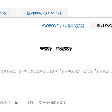
obi格式
下載 epub格式(iPad/小米)
KOOBONE 在線漫畫閱讀器
推到 KO
未登錄，請先登錄
文檔會壓縮至小於50M以符合亞馬遜推送要求
表示90天內曾下載/推送
表示最近一