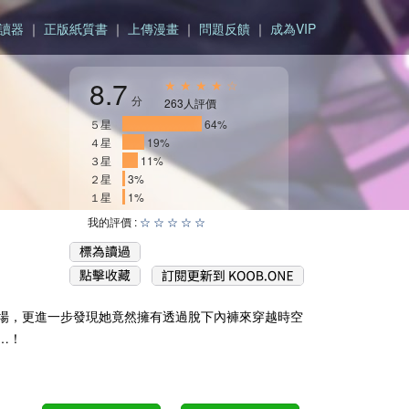
讀器
｜
正版紙質書
｜
上傳漫畫
｜
問題反饋
｜
成為VIP
8.7
★ ★ ★ ★ ☆
分
263人評價
５星
____________
64%
４星
___
19%
３星
__
11%
２星
3%
１星
1%
我的評價 :
☆
☆
☆
☆
☆
場，更進一步發現她竟然擁有透過脫下內褲來穿越時空
…！