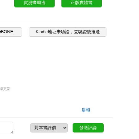
買漫畫周邊
正版實體書
OBONE
Kindle地址未驗證，去驗證後推送
週更新
舉報
發送評論