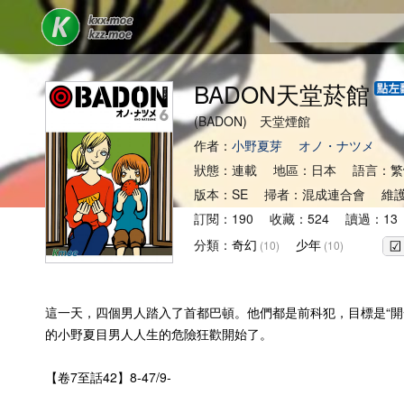
BADON天堂菸館
(BADON) 天堂煙館
作者：
小野夏芽
オノ・ナツメ
狀態：連載 地區：日本 語言：繁
版本：SE 掃者：混成連合會 維
訂閱：190 收藏：524 讀過：13
分類：
奇幻
少年
(10)
(10)
這一天，四個男人踏入了首都巴頓。他們都是前科犯，目標是“開
的小野夏目男人人生的危險狂歡開始了。
【卷7至話42】8-47/9-