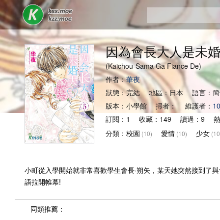
因為會長大人是未
(Kaichou-Sama Ga Fiance De)
作者：
華夜
狀態：完結 地區：日本 語言：
版本：小學館 掃者： 維護者：
1
訂閱：1 收藏：149 讀過：9 熱
分類：
校園
愛情
少女
(10)
(10)
(10
小町從入學開始就非常喜歡學生會長·朔矢，某天她突然接到了
語拉開帷幕!
同類推薦：