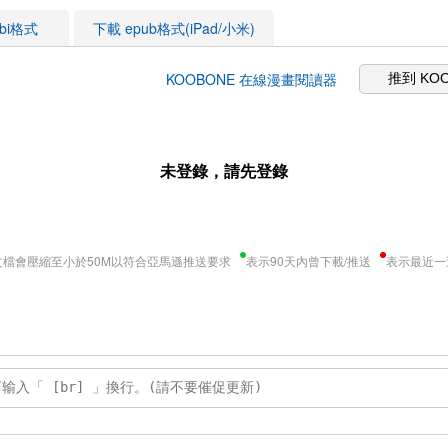
obi格式
下載 epub格式(iPad/小米)
KOOBONE 在線漫畫閱讀器
推到 KO
未登錄，請先登錄
文檔會壓縮至小於50M以符合亞馬遜推送要求
表示90天內曾下載/推送
表示最近一