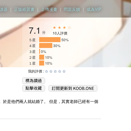
讀器
｜
正版紙質書
｜
上傳漫畫
｜
問題反饋
｜
成為VIP
7.1
★ ★ ★ ☆
分
10人評價
５星
__________
50%
４星
______
30%
３星
0%
２星
__
10%
１星
__
10%
我的評價 :
☆
☆
☆
☆
☆
。於是他們兩人就結婚了。 但是，其實老師已經有一個