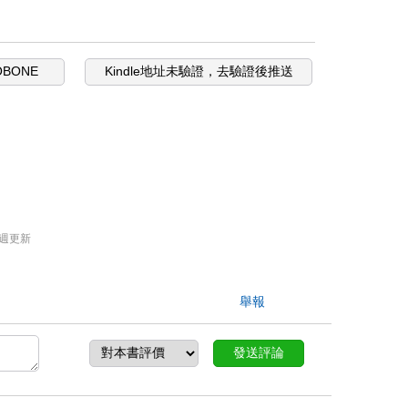
OBONE
Kindle地址未驗證，去驗證後推送
週更新
舉報
發送評論