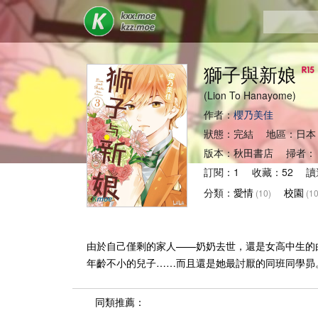
獅子與新娘
(Lion To Hanayome)
作者：
櫻乃美佳
狀態：完結 地區：日本
版本：秋田書店 掃者：
訂閱：1 收藏：52 讀
分類：
愛情
校園
(10)
(10
由於自己僅剩的家人——奶奶去世，還是女高中生的
年齡不小的兒子……而且還是她最討厭的同班同學昴
同類推薦：