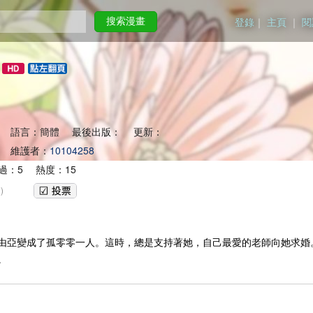
登錄
｜
主頁
｜
閱
搜索漫畫
 語言：簡體 最後出版： 更新：
 維護者：
10104258
過：5 熱度：15
)
由亞變成了孤零零一人。這時，總是支持著她，自己最愛的老師向她求婚
。