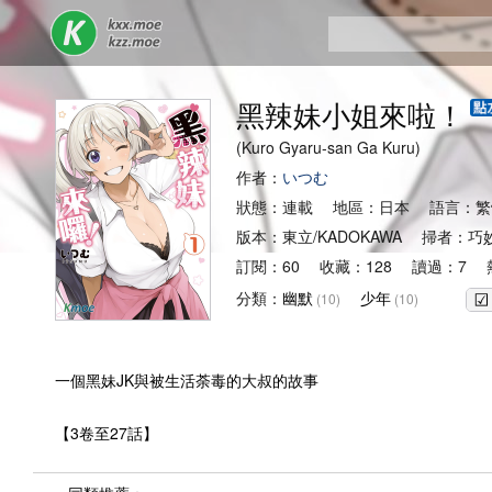
黑辣妹小姐來啦！
(Kuro Gyaru-san Ga Kuru)
作者：
いつむ
狀態：連載 地區：日本 語言：繁
版本：東立/KADOKAWA 掃者：
訂閱：60 收藏：128 讀過：7 熱
分類：
幽默
少年
(10)
(10)
一個黑妹JK與被生活荼毒的大叔的故事
【3卷至27話】