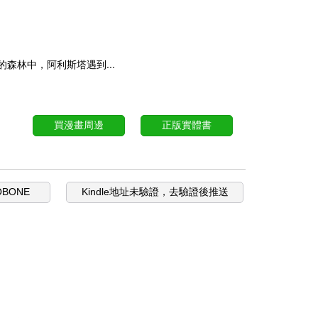
林中，阿利斯塔遇到...
買漫畫周邊
正版實體書
OBONE
Kindle地址未驗證，去驗證後推送