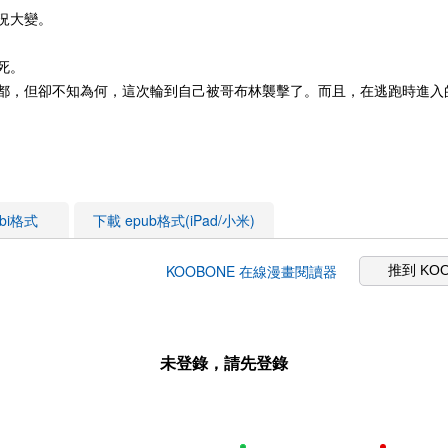
況大變。
死。
，但卻不知為何，這次輪到自己被哥布林襲擊了。而且，在逃跑時進入的森
obi格式
下載 epub格式(iPad/小米)
KOOBONE 在線漫畫閱讀器
推到 KO
未登錄，請先登錄