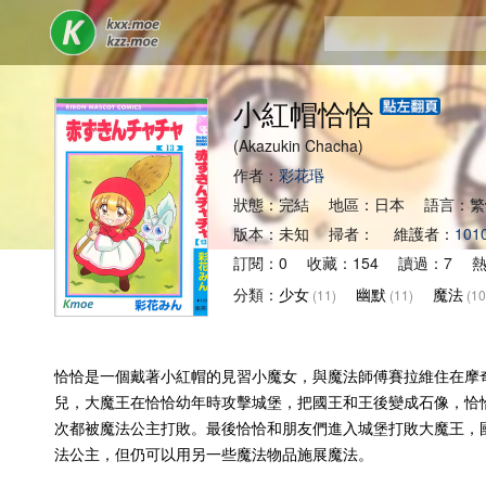
小紅帽恰恰
(Akazukin Chacha)
作者：
彩花瑉
狀態：完結 地區：日本 語言：
版本：未知 掃者： 維護者：
101
訂閱：0 收藏：154 讀過：7 熱
分類：
少女
幽默
魔法
(11)
(11)
(10
恰恰是一個戴著小紅帽的見習小魔女，與魔法師傅賽拉維住在摩
兒，大魔王在恰恰幼年時攻擊城堡，把國王和王後變成石像，恰
次都被魔法公主打敗。最後恰恰和朋友們進入城堡打敗大魔王，
法公主，但仍可以用另一些魔法物品施展魔法。