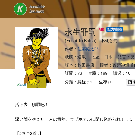
永生罪罰
(Fushi To Batsu) 不死と罰
作者：
佐藤健太郎
狀態：連載 地區：日本 語言：繁
版本：秋田書店 掃者：蒼藍神煩漢
訂閱：73 收藏：169 讀過：10 
分類：
懸疑
生存
(11)
(1)
活下去，贖罪吧！
深い闇を抱えた一人の青年。ラブホテルに閉じ込められてしま
【5卷至22話】