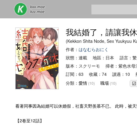
我結婚了，請讓我
(Kekkon Shita Node, Sex Y
作者：
はなむらおにく
狀態：連載 地區：日本 語言：繁
版本：スクリーモ 掃者：紫色水母
訂閱：63 收藏：74 讀過：10 
分類：
愛情
職場
(10)
(10)
看著同事因為結婚可以休婚假，社畜天野羨慕不已。 此時，被天
【2卷至12話】