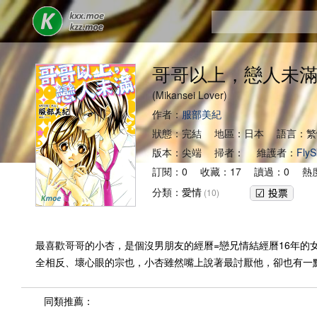
哥哥以上，戀人未
(Mikansei Lover)
作者：
服部美紀
狀態：完結 地區：日本 語言：繁
版本：尖端 掃者： 維護者：
FlyS
訂閱：0 收藏：17 讀過：0 熱
分類：
愛情
(10)
最喜歡哥哥的小杏，是個沒男朋友的經曆=戀兄情結經曆16年
全相反、壞心眼的宗也，小杏雖然嘴上說著最討厭他，卻也有一
同類推薦：